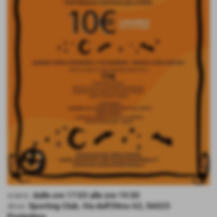
orario:
dalle ore 17:03 alle ore 19:30
dove:
Sporting Club, Via dell'Olmo 63, 56025
Pontedera