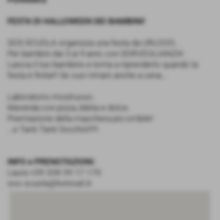
FESTA DI HALLOWEEN DEI BAMBINI!
SOS SCUOLA organizza una festa da URLOOO...
Per bambini dai 3 ai 9 anni, con SORVEGLIANZA!
Lascia il tuo bambino e torna a riprenderlo quando la
festa è finita!!! Se vuoi rimani anche a cena...
Laboratorio mostruoso.
Merenda con pizza, bibita e dolce.
Premiazione della maschera più orribile!
...e Tanti Tanti Giochiiii!!!!!
INFO e PRENOTAZIONI:
Laura
+39 328 59 17 170
sos-scuola@hotmail.it