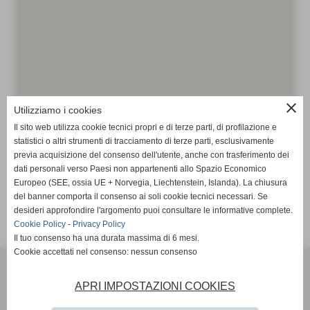
close
Utilizziamo i cookies
Il sito web utilizza cookie tecnici propri e di terze parti, di profilazione e
statistici o altri strumenti di tracciamento di terze parti, esclusivamente
previa acquisizione del consenso dell'utente, anche con trasferimento dei
dati personali verso Paesi non appartenenti allo Spazio Economico
Europeo (SEE, ossia UE + Norvegia, Liechtenstein, Islanda). La chiusura
del banner comporta il consenso ai soli cookie tecnici necessari. Se
desideri approfondire l'argomento puoi consultare le informative complete.
<< PRECEDENTE
SUCCESSIVO >>
Cookie Policy
-
Privacy Policy
Il tuo consenso ha una durata massima di 6 mesi.
Cookie accettati nel consenso: nessun consenso
Associazione Culturale SOS SCUOLA APS - Via dell'Olmo, 60 - 56025
Pontedera (PI)
APRI IMPOSTAZIONI COOKIES
Codice Fiscale 02494940501
Laura:
+39 328 59 17 170
- Daniele:
+39 349 22 33 805
-
sos-