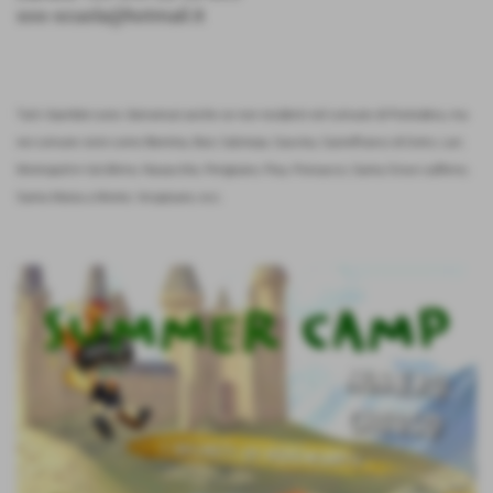
sos-scuola@hotmail.it
Tutti i bambini sono i benvenuti anche se non residenti nel comune di Pontedera, ma
nei comune vicini come Bientina, Buti, Calcinaia, Cascina, Castelfranco di Sotto, Lari,
Montopoli in Val d'Arno, Navacchio, Perignano, Pisa, Ponsacco, Santa Croce sull'Arno,
Santa Maria a Monte, Vicopisano, ecc.