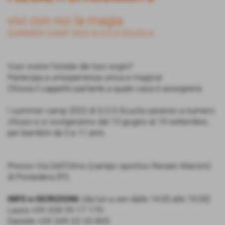
vivi con noi la magia
SUMMER CAMP 2022 di S.O.S SCUOLA
Vuoi vivere l'estate dei tuoi sogni?
Partecipa a un'esperienza unica e magica!
Chissà il cappello parlante a quale casa ti assegnerà
I summer camp 2022 di S.O.S Scuola saranno a numero
chiuso e si svolgeranno dal 13 giugno al 19 settembre,
per bambini da 3 a 11 anni.
Presso Via Dell'Olmo (campo sportivo Renato Marzini)
di Pontedera (PI)
INFO e ISCRIZIONI:
(da lun a ven dalle 14.00 alle 19.00)
Laura
+39 328 59 17 170
Daniele
+39 349 22 33 805