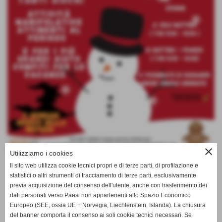
close
Utilizziamo i cookies
Il sito web utilizza cookie tecnici propri e di terze parti, di profilazione e
campi-invernali-2021-2022-pontedera
statistici o altri strumenti di tracciamento di terze parti, esclusivamente
previa acquisizione del consenso dell'utente, anche con trasferimento dei
dati personali verso Paesi non appartenenti allo Spazio Economico
Europeo (SEE, ossia UE + Norvegia, Liechtenstein, Islanda). La chiusura
del banner comporta il consenso ai soli cookie tecnici necessari. Se