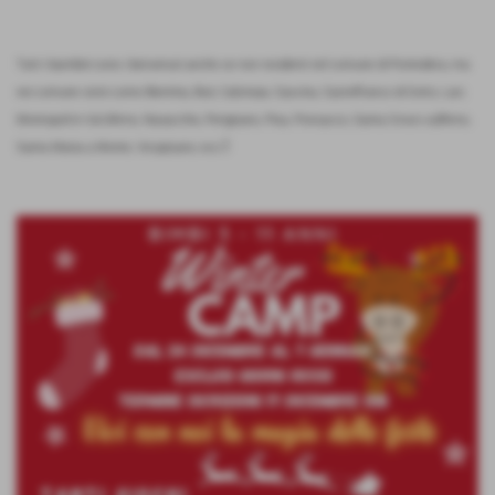
Tutti i bambini sono i benvenuti anche se non residenti nel comune di Pontedera, ma
nei comune vicini come Bientina, Buti, Calcinaia, Cascina, Castelfranco di Sotto, Lari,
Montopoli in Val d'Arno, Navacchio, Perignano, Pisa, Ponsacco, Santa Croce sull'Arno,
ì
Santa Maria a Monte, Vicopisano, ecc.