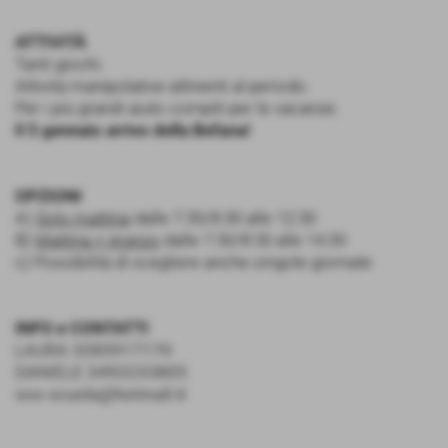
ATTIVITÀ
Tanti giochi.
Attività manipolative attinenti al periodo.
Per i più grandi aiuto compiti per le vacanze.
Il 5 gennaio arrivo della Befana!
OPZIONI
A)
Solo mattina
dalle 7:30/8:30 alle 12:30
B)
Mattina + pranzo
dalle 7:30/8:30 alle 14:30
c) Possibilità di scegliere anche singole giornate
INFO e CONTATTI
LAURA
3285917170
DANIELE
3492233805
sos-scuola@hotmail.it