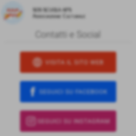
SOS SCUOLA APS
Associazione Culturale
Contatti e Social
VISITA IL SITO WEB
SEGUICI SU FACEBOOK
SEGUICI SU INSTAGRAM