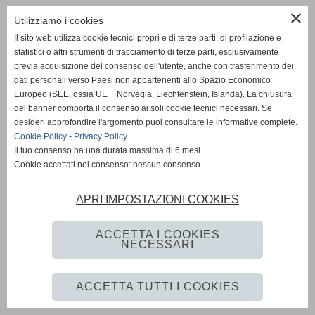
close
Utilizziamo i cookies
📍 Via dell'Olmo, 60 - 56025 Pontedera (PI)
Il sito web utilizza cookie tecnici propri e di terze parti, di profilazione e
statistici o altri strumenti di tracciamento di terze parti, esclusivamente
📞 Per informazioni (lun-ven, 14:00–19:00):
previa acquisizione del consenso dell'utente, anche con trasferimento dei
Laura -
+39 328 59 17 170
dati personali verso Paesi non appartenenti allo Spazio Economico
Daniele -
+39 349 22 33 805
Europeo (SEE, ossia UE + Norvegia, Liechtenstein, Islanda). La chiusura
del banner comporta il consenso ai soli cookie tecnici necessari. Se
desideri approfondire l'argomento puoi consultare le informative complete.
✉️ Email:
sos-scuola@hotmail.it
Cookie Policy
-
Privacy Policy
Il tuo consenso ha una durata massima di 6 mesi.
Cookie accettati nel consenso: nessun consenso
APRI IMPOSTAZIONI COOKIES
ACCETTA I COOKIES
NECESSARI
ACCETTA TUTTI I COOKIES